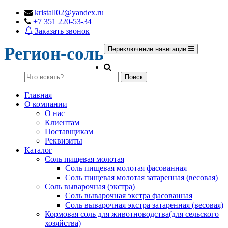
kristall02@yandex.ru
+7 351 220-53-34
Заказать звонок
Регион-соль
Переключение навигации
Поиск
Главная
О компании
О нас
Клиентам
Поставщикам
Реквизиты
Каталог
Соль пищевая молотая
Соль пищевая молотая фасованная
Соль пищевая молотая затаренная (весовая)
Соль выварочная (экстра)
Соль выварочная экстра фасованная
Соль выварочная экстра затаренная (весовая)
Кормовая соль для животноводства(для сельского
хозяйства)