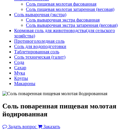
Соль пищевая молотая фасованная
Соль пищевая молотая затаренная (весовая)
Соль выварочная (экстра)
Соль выварочная экстра фасованная
Соль выварочная экстра затаренная (весовая)
Кормовая соль для животноводства(для сельского
хозяйства)
Противогололедная соль
Соль для водоподготовки
Таблетированная соль
Соль техническая (галит)
Сода
Сахар
Мука
Крупы
Макароны
Соль поваренная пищевая молотая
йодированная
Задать вопрос
Заказать