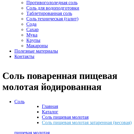
Противогололедная соль
Соль для водоподготовки
Таблетированная соль
Соль техническая (галит)
Сода
Сахар
Мука
Крупы
Макароны
Полезные материалы
Контакты
Соль поваренная пищевая
молотая йодированная
Соль
Главная
Каталог
Соль пищевая молотая
Соль пищевая молотая затаренная (весовая)
пищевая молотая