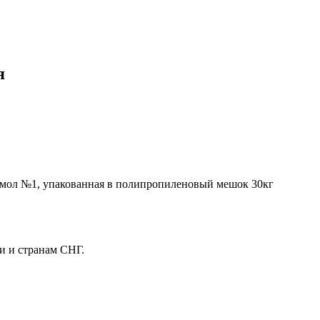
я
помол №1, упакованная в полипропиленовый мешок 30кг
ии и странам СНГ.