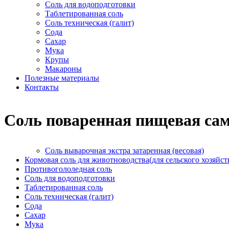
Соль для водоподготовки
Таблетированная соль
Соль техническая (галит)
Сода
Сахар
Мука
Крупы
Макароны
Полезные материалы
Контакты
Соль поваренная пищевая са
Соль выварочная экстра затаренная (весовая)
Кормовая соль для животноводства(для сельского хозяйст
Противогололедная соль
Соль для водоподготовки
Таблетированная соль
Соль техническая (галит)
Сода
Сахар
Мука