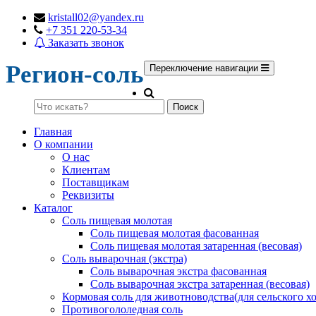
kristall02@yandex.ru
+7 351 220-53-34
Заказать звонок
Регион-соль
Переключение навигации
Поиск
Главная
О компании
О нас
Клиентам
Поставщикам
Реквизиты
Каталог
Соль пищевая молотая
Соль пищевая молотая фасованная
Соль пищевая молотая затаренная (весовая)
Соль выварочная (экстра)
Соль выварочная экстра фасованная
Соль выварочная экстра затаренная (весовая)
Кормовая соль для животноводства(для сельского хо
Противогололедная соль